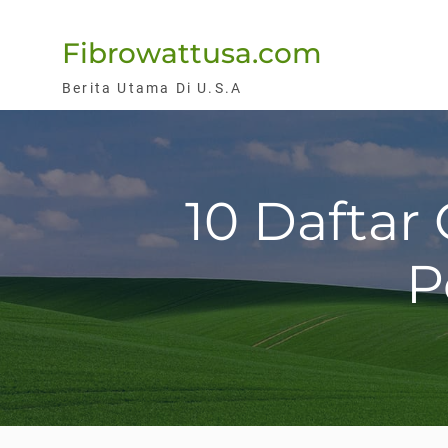
Skip
to
Fibrowattusa.com
content
Berita Utama Di U.S.A
10 Daftar
P