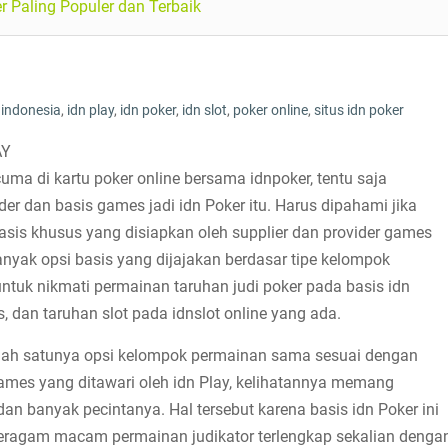
r Paling Populer dan Terbaik
 indonesia
,
idn play
,
idn poker
,
idn slot
,
poker online
,
situs idn poker
AY
ma di kartu poker online bersama idnpoker, tentu saja
er dan basis games jadi idn Poker itu. Harus dipahami jika
sis khusus yang disiapkan oleh supplier dan provider games
banyak opsi basis yang dijajakan berdasar tipe kelompok
tuk nikmati permainan taruhan judi poker pada basis idn
, dan taruhan slot pada idnslot online yang ada.
salah satunya opsi kelompok permainan sama sesuai dengan
 games yang ditawari oleh idn Play, kelihatannya memang
dan banyak pecintanya. Hal tersebut karena basis idn Poker ini
ragam macam permainan judikator terlengkap sekalian denga