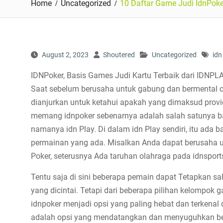
Home
Uncategorized
10 Daftar Game Judi IdnPoke
August 2, 2023
Shoutered
Uncategorized
idn
IDNPoker, Basis Games Judi Kartu Terbaik dari IDNPL
Saat sebelum berusaha untuk gabung dan bermental cu
dianjurkan untuk ketahui apakah yang dimaksud provid
memang idnpoker sebenarnya adalah salah satunya ba
namanya idn Play. Di dalam idn Play sendiri, itu ada 
permainan yang ada. Misalkan Anda dapat berusaha un
Poker, seterusnya Ada taruhan olahraga pada idnsports
Tentu saja di sini beberapa pemain dapat Tetapkan 
yang dicintai. Tetapi dari beberapa pilihan kelompok
idnpoker menjadi opsi yang paling hebat dan terkenal 
adalah opsi yang mendatangkan dan menyuguhkan be