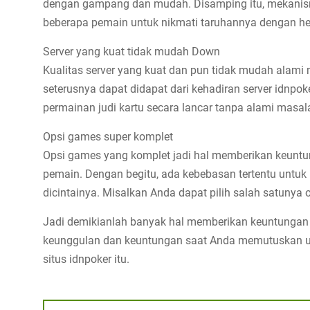
dengan gampang dan mudah. Disamping itu, mekanisme
beberapa pemain untuk nikmati taruhannya dengan h
Server yang kuat tidak mudah Down
Kualitas server yang kuat dan pun tidak mudah alam
seterusnya dapat didapat dari kehadiran server idnpo
permainan judi kartu secara lancar tanpa alami masa
Opsi games super komplet
Opsi games yang komplet jadi hal memberikan keuntun
pemain. Dengan begitu, ada kebebasan tertentu untuk
dicintainya. Misalkan Anda dapat pilih salah satunya 
Jadi demikianlah banyak hal memberikan keuntungan
keunggulan dan keuntungan saat Anda memutuskan u
situs idnpoker itu.