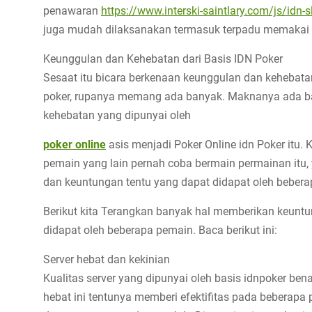
penawaran
https://www.interski-saintlary.com/js/idn-s
juga mudah dilaksanakan termasuk terpadu memakai 
Keunggulan dan Kehebatan dari Basis IDN Poker
Sesaat itu bicara berkenaan keunggulan dan kehebatan
poker, rupanya memang ada banyak. Maknanya ada ba
kehebatan yang dipunyai oleh
poker online
asis menjadi Poker Online idn Poker itu.
pemain yang lain pernah coba bermain permainan itu, 
dan keuntungan tentu yang dapat didapat oleh beber
Berikut kita Terangkan banyak hal memberikan keuntu
didapat oleh beberapa pemain. Baca berikut ini:
Server hebat dan kekinian
Kualitas server yang dipunyai oleh basis idnpoker be
hebat ini tentunya memberi efektifitas pada beberapa