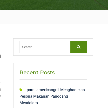
Search
for:
n
Recent Posts
.
i
parrillamexicangrill Menghadirkan
m
Pesona Makanan Panggang
Mendalam