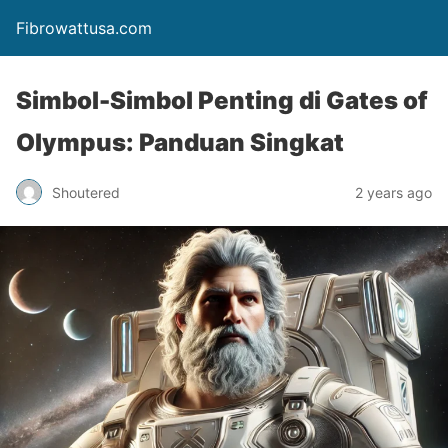
Fibrowattusa.com
Simbol-Simbol Penting di Gates of
Olympus: Panduan Singkat
Shoutered
2 years ago