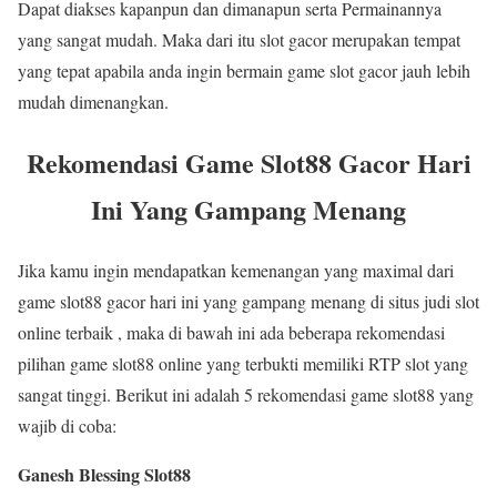
Dapat diakses kapanpun dan dimanapun serta Permainannya
yang sangat mudah. Maka dari itu slot gacor merupakan tempat
yang tepat apabila anda ingin bermain game slot gacor jauh lebih
mudah dimenangkan.
Rekomendasi Game Slot88 Gacor Hari
Ini Yang Gampang Menang
Jika kamu ingin mendapatkan kemenangan yang maximal dari
game slot88 gacor hari ini yang gampang menang di situs judi slot
online terbaik , maka di bawah ini ada beberapa rekomendasi
pilihan game slot88 online yang terbukti memiliki RTP slot yang
sangat tinggi. Berikut ini adalah 5 rekomendasi game slot88 yang
wajib di coba:
Ganesh Blessing Slot88