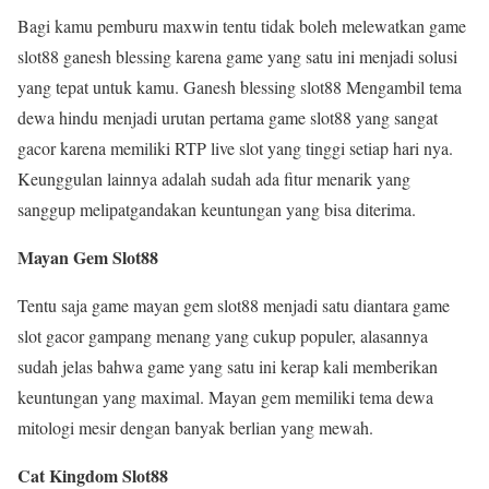
Bagi kamu pemburu maxwin tentu tidak boleh melewatkan game
slot88 ganesh blessing karena game yang satu ini menjadi solusi
yang tepat untuk kamu. Ganesh blessing slot88 Mengambil tema
dewa hindu menjadi urutan pertama game slot88 yang sangat
gacor karena memiliki RTP live slot yang tinggi setiap hari nya.
Keunggulan lainnya adalah sudah ada fitur menarik yang
sanggup melipatgandakan keuntungan yang bisa diterima.
Mayan Gem Slot88
Tentu saja game mayan gem slot88 menjadi satu diantara game
slot gacor gampang menang yang cukup populer, alasannya
sudah jelas bahwa game yang satu ini kerap kali memberikan
keuntungan yang maximal. Mayan gem memiliki tema dewa
mitologi mesir dengan banyak berlian yang mewah.
Cat Kingdom Slot88