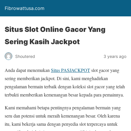
Fibrowattusa.com
Situs Slot Online Gacor Yang
Sering Kasih Jackpot
Shoutered
3 years ago
Anda dapat menemukan
Situs PASJACKPOT
slot gacor yang
sering memberikan jackpot. Di sini, kami menghadirkan
pengalaman bermain terbaik dengan koleksi slot gacor yang telah
terbukti memberikan kemenangan besar kepada para pemainnya.
Kami memahami betapa pentingnya pengalaman bermain yang
seru dan potensi untuk meraih kemenangan besar. Oleh karena
itu, kami bekerja sama dengan penyedia slot terpercaya untuk