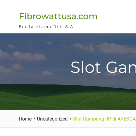
Skip
to
Fibrowattusa.com
content
Berita Utama Di U.S.A
Slot G
Home
Uncategorized
Slot Gampang JP di ARESG