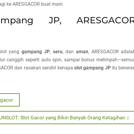
lagi ke ARESGACOR buat main.
Gampang JP, ARESGACO
slot yang
gampang JP
,
seru
, dan
aman
, ARESGACOR adala
tur canggih seperti auto spin, sampai bonus melimpah—semu
ESGACOR dan rasakan sendiri kenapa
slot gampang JP
itu benera
sgacor
NSLOT: Slot Gacor yang Bikin Banyak Orang Ketagihan