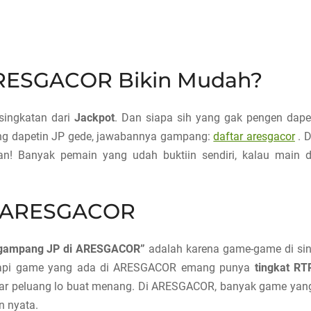
ARESGACOR Bikin Mudah?
singkatan dari
Jackpot
. Dan siapa sih yang gak pengen dape
uang dapetin JP gede, jawabannya gampang:
daftar aresgacor
. D
n! Banyak pemain yang udah buktiin sendiri, kalau main d
i ARESGACOR
 gampang JP di ARESGACOR”
adalah karena game-game di sin
 tapi game yang ada di ARESGACOR emang punya
tingkat RT
 besar peluang lo buat menang. Di ARESGACOR, banyak game yan
n nyata.