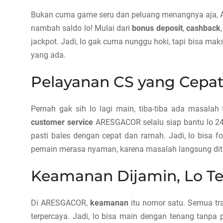
Bukan cuma game seru dan peluang menangnya aja, 
nambah saldo lo! Mulai dari
bonus deposit
,
cashback
jackpot. Jadi, lo gak cuma nunggu hoki, tapi bisa
yang ada.
Pelayanan CS yang Cepa
Pernah gak sih lo lagi main, tiba-tiba ada masala
customer service
ARESGACOR selalu siap bantu lo 24 
pasti bales dengan cepat dan ramah. Jadi, lo bisa f
pemain merasa nyaman, karena masalah langsung dit
Keamanan Dijamin, Lo T
Di ARESGACOR,
keamanan
itu nomor satu. Semua tra
terpercaya. Jadi, lo bisa main dengan tenang tanpa 