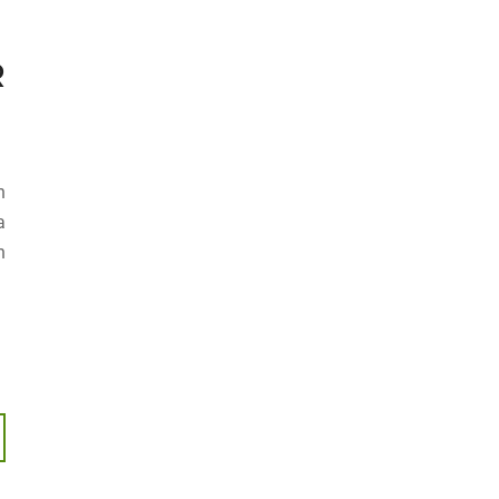
R
h
a
n