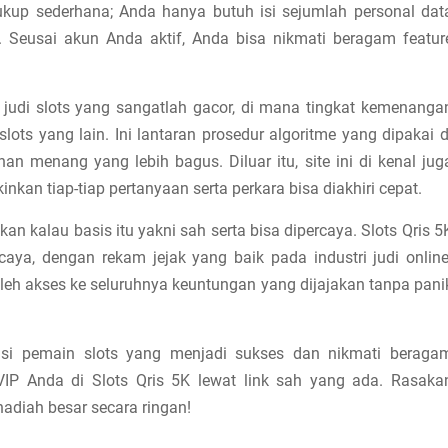
kup sederhana; Anda hanya butuh isi sejumlah personal dat
. Seusai akun Anda aktif, Anda bisa nikmati beragam featur
is judi slots yang sangatlah gacor, di mana tingkat kemenanga
ots yang lain. Ini lantaran prosedur algoritme yang dipakai d
 menang yang lebih bagus. Diluar itu, site ini di kenal jug
nkan tiap-tiap pertanyaan serta perkara bisa diakhiri cepat.
kan kalau basis itu yakni sah serta bisa dipercaya. Slots Qris 5
aya, dengan rekam jejak yang baik pada industri judi online
eh akses ke seluruhnya keuntungan yang dijajakan tanpa pani
si pemain slots yang menjadi sukses dan nikmati beraga
VIP Anda di Slots Qris 5K lewat link sah yang ada. Rasaka
diah besar secara ringan!