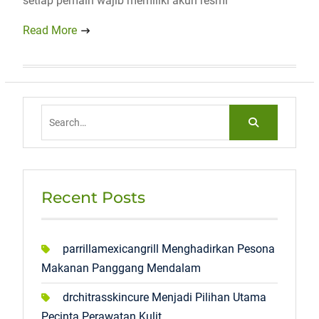
setiap pemain wajib memiliki akun resmi
Read More
Search
for:
Recent Posts
parrillamexicangrill Menghadirkan Pesona
Makanan Panggang Mendalam
drchitrasskincure Menjadi Pilihan Utama
Pecinta Perawatan Kulit