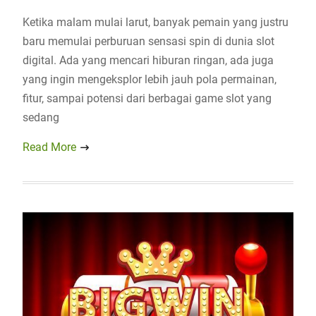
Ketika malam mulai larut, banyak pemain yang justru
baru memulai perburuan sensasi spin di dunia slot
digital. Ada yang mencari hiburan ringan, ada juga
yang ingin mengeksplor lebih jauh pola permainan,
fitur, sampai potensi dari berbagai game slot yang
sedang
Read More