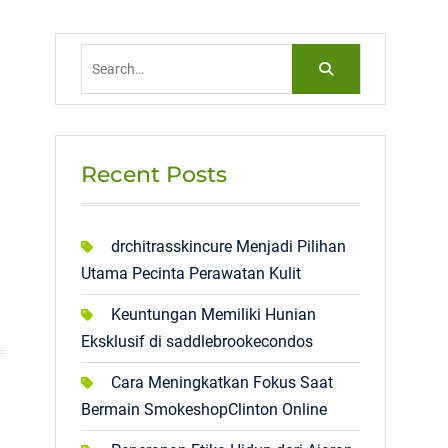
Search
for:
Recent Posts
drchitrasskincure Menjadi Pilihan
Utama Pecinta Perawatan Kulit
Keuntungan Memiliki Hunian
Eksklusif di saddlebrookecondos
Cara Meningkatkan Fokus Saat
Bermain SmokeshopClinton Online