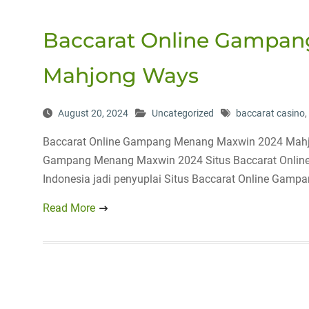
Baccarat Online Gampa
Mahjong Ways
August 20, 2024
Uncategorized
baccarat casino
,
Baccarat Online Gampang Menang Maxwin 2024 Mahjon
Gampang Menang Maxwin 2024 Situs Baccarat Online
Indonesia jadi penyuplai Situs Baccarat Online Gam
Read More