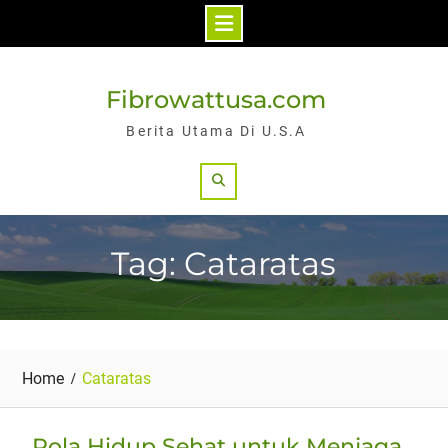
Skip
to
Fibrowattusa.com
content
Berita Utama Di U.S.A
Search
Tag: Cataratas
Home
Cataratas
Pola Hidup Sehat untuk Menjaga