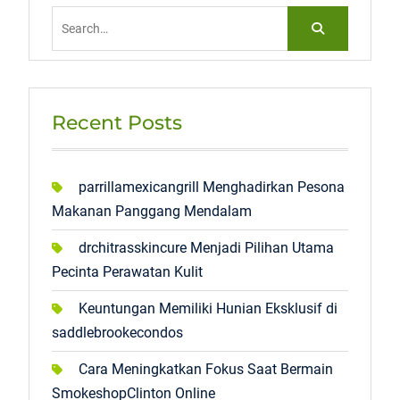
Search
for:
Recent Posts
parrillamexicangrill Menghadirkan Pesona
Makanan Panggang Mendalam
drchitrasskincure Menjadi Pilihan Utama
Pecinta Perawatan Kulit
Keuntungan Memiliki Hunian Eksklusif di
saddlebrookecondos
Cara Meningkatkan Fokus Saat Bermain
SmokeshopClinton Online