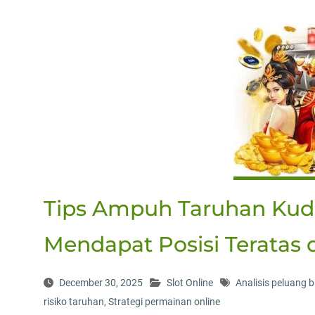
Tips Ampuh Taruhan Kuda
Mendapat Posisi Teratas 
December 30, 2025
Slot Online
Analisis peluang b
risiko taruhan
,
Strategi permainan online