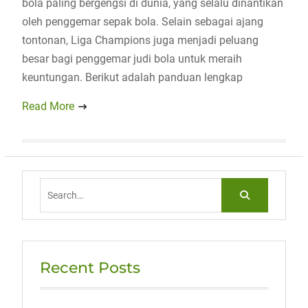
bola paling bergengsi di dunia, yang selalu dinantikan
oleh penggemar sepak bola. Selain sebagai ajang
tontonan, Liga Champions juga menjadi peluang
besar bagi penggemar judi bola untuk meraih
keuntungan. Berikut adalah panduan lengkap
Read More
Search
for:
Recent Posts