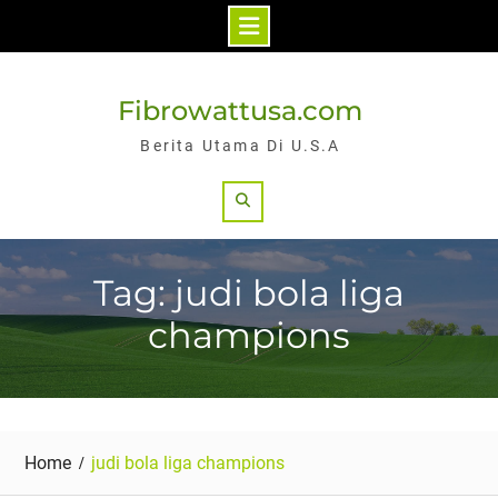
Skip
to
Fibrowattusa.com
content
Berita Utama Di U.S.A
Search
Tag: judi bola liga
champions
Home
judi bola liga champions