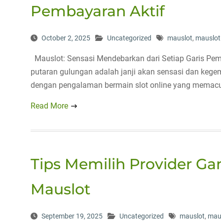
Pembayaran Aktif
October 2, 2025
Uncategorized
mauslot
,
mauslot 
Mauslot: Sensasi Mendebarkan dari Setiap Garis Pem
putaran gulungan adalah janji akan sensasi dan kegem
dengan pengalaman bermain slot online yang memacu 
Read More
Tips Memilih Provider 
Mauslot
September 19, 2025
Uncategorized
mauslot
,
maus