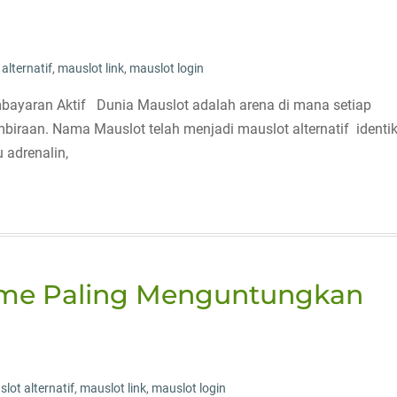
alternatif
,
mauslot link
,
mauslot login
bayaran Aktif Dunia Mauslot adalah arena di mana setiap
biraan. Nama Mauslot telah menjadi mauslot alternatif identi
adrenalin,
Game Paling Menguntungkan
lot alternatif
,
mauslot link
,
mauslot login