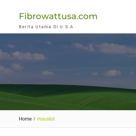
Skip
to
Fibrowattusa.com
content
Berita Utama Di U.S.A
Home
mauslot