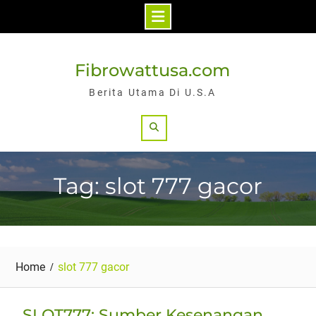
Skip
to
Fibrowattusa.com
content
Berita Utama Di U.S.A
Search
Tag: slot 777 gacor
Home
slot 777 gacor
SLOT777: Sumber Kesenangan