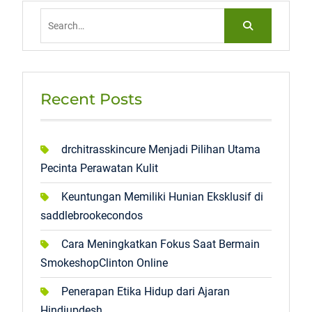
Search
for:
Recent Posts
drchitrasskincure Menjadi Pilihan Utama
Pecinta Perawatan Kulit
Keuntungan Memiliki Hunian Eksklusif di
saddlebrookecondos
Cara Meningkatkan Fokus Saat Bermain
SmokeshopClinton Online
Penerapan Etika Hidup dari Ajaran
Hindiupdesh