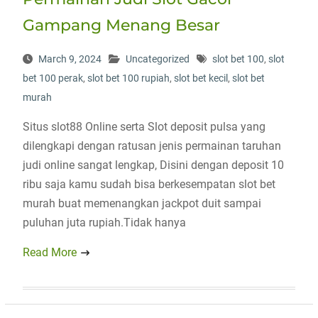
Gampang Menang Besar
March 9, 2024
Uncategorized
slot bet 100
,
slot
bet 100 perak
,
slot bet 100 rupiah
,
slot bet kecil
,
slot bet
murah
Situs slot88 Online serta Slot deposit pulsa yang
dilengkapi dengan ratusan jenis permainan taruhan
judi online sangat lengkap, Disini dengan deposit 10
ribu saja kamu sudah bisa berkesempatan slot bet
murah buat memenangkan jackpot duit sampai
puluhan juta rupiah.Tidak hanya
Read More