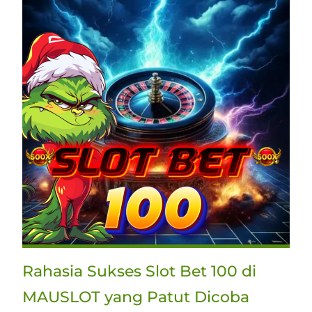
Rahasia Sukses Slot Bet 100 di
MAUSLOT yang Patut Dicoba