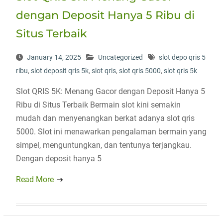
dengan Deposit Hanya 5 Ribu di
Situs Terbaik
January 14, 2025
Uncategorized
slot depo qris 5
ribu
,
slot deposit qris 5k
,
slot qris
,
slot qris 5000
,
slot qris 5k
Slot QRIS 5K: Menang Gacor dengan Deposit Hanya 5
Ribu di Situs Terbaik Bermain slot kini semakin
mudah dan menyenangkan berkat adanya slot qris
5000. Slot ini menawarkan pengalaman bermain yang
simpel, menguntungkan, dan tentunya terjangkau.
Dengan deposit hanya 5
Read More