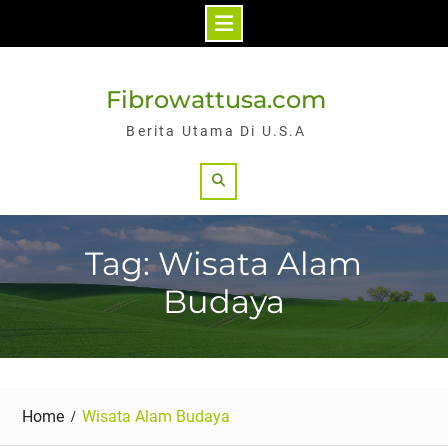
Skip
to
Fibrowattusa.com
content
Berita Utama Di U.S.A
Search
Tag: Wisata Alam
Budaya
Home
Wisata Alam Budaya