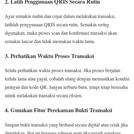
2. Latih Penggunaan QRIS Secara Rutin
Agar semakin mahir dan cepat dalam melakukan transaksi,
latihlah penggunaan QRIS secara rutin. Semakin sering
digunakan, maka proses scan dan konfirmasi transaksi akan
semakin lancar dan tidak memakan waktu lama.
3. Perhatikan Waktu Proses Transaksi
Selalu perhatikan waktu proses transaksi. Jika proses berjalan
terlalu lama atau gagal, cobalah ulang dengan memastikan kondisi
jaringan dan kode QR. Jangan terburu-buru, tetapi tetap berusaha
untuk melakukan transaksi secara efisien.
4. Gunakan Fitur Perekaman Bukti Transaksi
Simpan bukti transaksi yang berhasil secara digital atau cetak jika
diperlukan. Hal ini berguna sebagai arsip jika terjadi sengketa