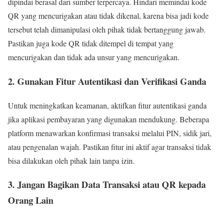
dipindai berasal dari sumber terpercaya. Hindari memindai kode
QR yang mencurigakan atau tidak dikenal, karena bisa jadi kode
tersebut telah dimanipulasi oleh pihak tidak bertanggung jawab.
Pastikan juga kode QR tidak ditempel di tempat yang
mencurigakan dan tidak ada unsur yang mencurigakan.
2. Gunakan Fitur Autentikasi dan Verifikasi Ganda
Untuk meningkatkan keamanan, aktifkan fitur autentikasi ganda
jika aplikasi pembayaran yang digunakan mendukung. Beberapa
platform menawarkan konfirmasi transaksi melalui PIN, sidik jari,
atau pengenalan wajah. Pastikan fitur ini aktif agar transaksi tidak
bisa dilakukan oleh pihak lain tanpa izin.
3. Jangan Bagikan Data Transaksi atau QR kepada
Orang Lain