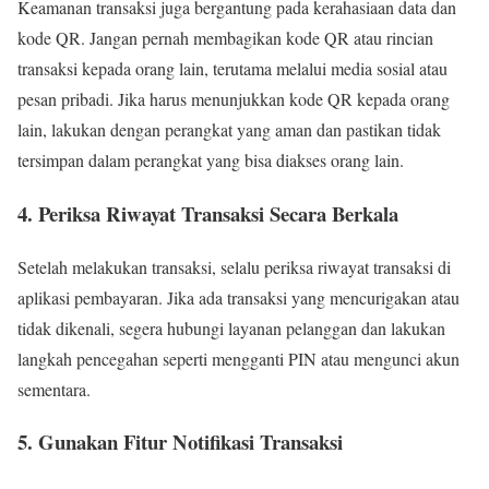
Keamanan transaksi juga bergantung pada kerahasiaan data dan
kode QR. Jangan pernah membagikan kode QR atau rincian
transaksi kepada orang lain, terutama melalui media sosial atau
pesan pribadi. Jika harus menunjukkan kode QR kepada orang
lain, lakukan dengan perangkat yang aman dan pastikan tidak
tersimpan dalam perangkat yang bisa diakses orang lain.
4. Periksa Riwayat Transaksi Secara Berkala
Setelah melakukan transaksi, selalu periksa riwayat transaksi di
aplikasi pembayaran. Jika ada transaksi yang mencurigakan atau
tidak dikenali, segera hubungi layanan pelanggan dan lakukan
langkah pencegahan seperti mengganti PIN atau mengunci akun
sementara.
5. Gunakan Fitur Notifikasi Transaksi