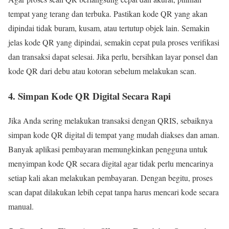
tempat yang terang dan terbuka. Pastikan kode QR yang akan
dipindai tidak buram, kusam, atau tertutup objek lain. Semakin
jelas kode QR yang dipindai, semakin cepat pula proses verifikasi
dan transaksi dapat selesai. Jika perlu, bersihkan layar ponsel dan
kode QR dari debu atau kotoran sebelum melakukan scan.
4. Simpan Kode QR Digital Secara Rapi
Jika Anda sering melakukan transaksi dengan QRIS, sebaiknya
simpan kode QR digital di tempat yang mudah diakses dan aman.
Banyak aplikasi pembayaran memungkinkan pengguna untuk
menyimpan kode QR secara digital agar tidak perlu mencarinya
setiap kali akan melakukan pembayaran. Dengan begitu, proses
scan dapat dilakukan lebih cepat tanpa harus mencari kode secara
manual.