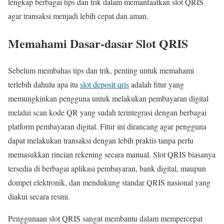
lengkap berbagai tips dan trik dalam memanfaatkan slot QRIS
agar transaksi menjadi lebih cepat dan aman.
Memahami Dasar-dasar Slot QRIS
Sebelum membahas tips dan trik, penting untuk memahami
terlebih dahulu apa itu
slot deposit qris
adalah fitur yang
memungkinkan pengguna untuk melakukan pembayaran digital
melalui scan kode QR yang sudah terintegrasi dengan berbagai
platform pembayaran digital. Fitur ini dirancang agar pengguna
dapat melakukan transaksi dengan lebih praktis tanpa perlu
memasukkan rincian rekening secara manual. Slot QRIS biasanya
tersedia di berbagai aplikasi pembayaran, bank digital, maupun
dompet elektronik, dan mendukung standar QRIS nasional yang
diakui secara resmi.
Penggunaan slot QRIS sangat membantu dalam mempercepat