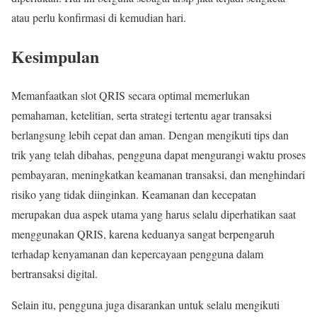
atau perlu konfirmasi di kemudian hari.
Kesimpulan
Memanfaatkan slot QRIS secara optimal memerlukan
pemahaman, ketelitian, serta strategi tertentu agar transaksi
berlangsung lebih cepat dan aman. Dengan mengikuti tips dan
trik yang telah dibahas, pengguna dapat mengurangi waktu proses
pembayaran, meningkatkan keamanan transaksi, dan menghindari
risiko yang tidak diinginkan. Keamanan dan kecepatan
merupakan dua aspek utama yang harus selalu diperhatikan saat
menggunakan QRIS, karena keduanya sangat berpengaruh
terhadap kenyamanan dan kepercayaan pengguna dalam
bertransaksi digital.
Selain itu, pengguna juga disarankan untuk selalu mengikuti