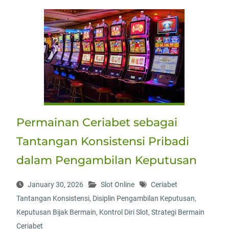
Permainan Ceriabet sebagai
Tantangan Konsistensi Pribadi
dalam Pengambilan Keputusan
January 30, 2026
Slot Online
Ceriabet
Tantangan Konsistensi
,
Disiplin Pengambilan Keputusan
,
Keputusan Bijak Bermain
,
Kontrol Diri Slot
,
Strategi Bermain
Ceriabet