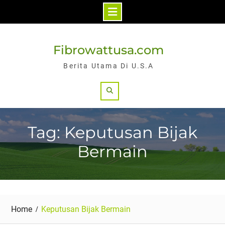
Skip
to
Fibrowattusa.com
content
Berita Utama Di U.S.A
Search
Tag: Keputusan Bijak
Bermain
Home
Keputusan Bijak Bermain