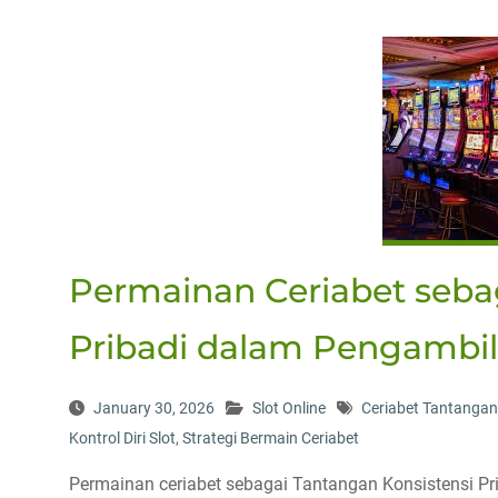
Permainan Ceriabet seba
Pribadi dalam Pengambi
January 30, 2026
Slot Online
Ceriabet Tantangan
Kontrol Diri Slot
,
Strategi Bermain Ceriabet
Permainan ceriabet sebagai Tantangan Konsistensi P