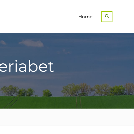
Home
Search
eriabet