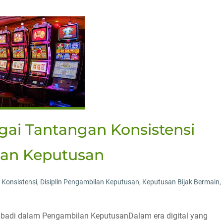
gai Tantangan Konsistensi
lan Keputusan
 Konsistensi
,
Disiplin Pengambilan Keputusan
,
Keputusan Bijak Bermain
,
ribadi dalam Pengambilan KeputusanDalam era digital yang