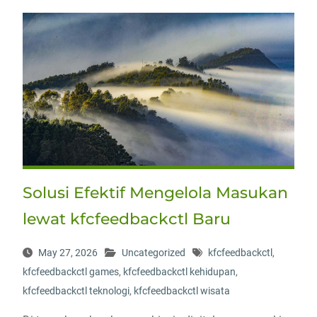
Solusi Efektif Mengelola Masukan
lewat kfcfeedbackctl Baru
May 27, 2026
Uncategorized
kfcfeedbackctl
,
kfcfeedbackctl games
,
kfcfeedbackctl kehidupan
,
kfcfeedbackctl teknologi
,
kfcfeedbackctl wisata