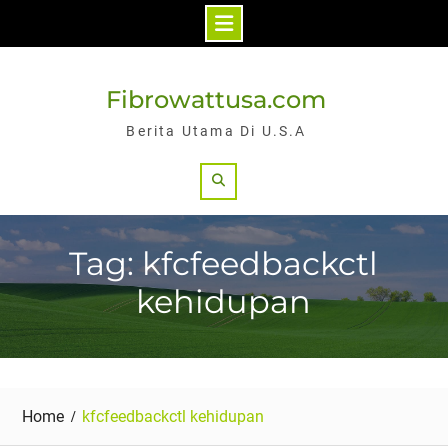
Skip
to
Fibrowattusa.com
content
Berita Utama Di U.S.A
Search
Tag: kfcfeedbackctl
kehidupan
Home
kfcfeedbackctl kehidupan