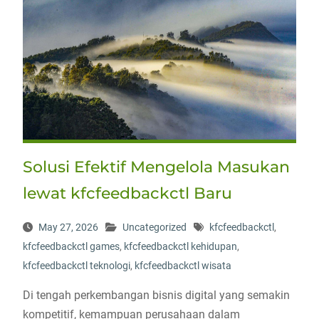
Solusi Efektif Mengelola Masukan
lewat kfcfeedbackctl Baru
May 27, 2026
Uncategorized
kfcfeedbackctl
,
kfcfeedbackctl games
,
kfcfeedbackctl kehidupan
,
kfcfeedbackctl teknologi
,
kfcfeedbackctl wisata
Di tengah perkembangan bisnis digital yang semakin
kompetitif, kemampuan perusahaan dalam