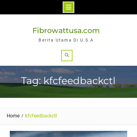
Skip
to
Fibrowattusa.com
content
Berita Utama Di U.S.A
Search
Tag: kfcfeedbackctl
Home
kfcfeedbackctl